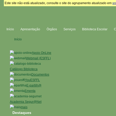
Este site não está atualizado, consulte o site do agrupamento atualizado em
ww
Início
Apresentação
Órgãos
Serviços
Biblioteca Escolar
Início
Apoio OnLine
Webmail (ESFFL)
Catálogo Biblioteca
Documentos
YouESFFL
E-partilh@
Ementa
Academia Segur@Net
mais
Destaques
...