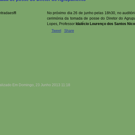
No próximo dia 26 de junho pelas 18h30, no auditór
cerimónia da tomada de posse do Diretor do Agrup
Lopes, Professor
Idalécio Lourenço dos Santos Nico
Tweet
Share
alizado Em Domingo, 23 Junho 2013 11:18