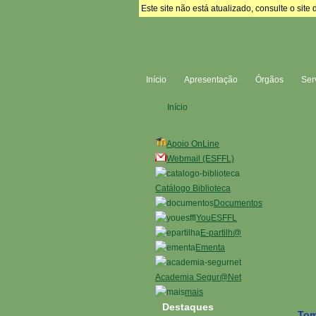
Este site não está atualizado, consulte o si
Início
Apresentação
Órgãos
Ser
Início
Apoio OnLine
Webmail (ESFFL)
Catálogo Biblioteca
Documentos
YouESFFL
E-partilh@
Ementa
Academia Segur@Net
mais
Destaques
Tom