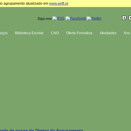
te do agrupamento atualizado em
www.aeffl.pt
Siga-nos
viços
Biblioteca Escolar
CNO
Oferta Formativa
Atividades
Ano 
ada de posse do Diretor do Agrupamento