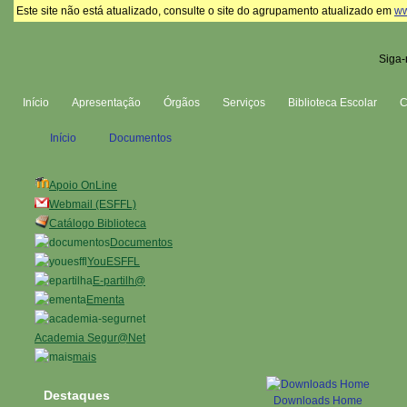
Este site não está atualizado, consulte o site do agrupamento atualizado em
ww
Siga-
Início
Apresentação
Órgãos
Serviços
Biblioteca Escolar
Início
Documentos
Apoio OnLine
Webmail (ESFFL)
Catálogo Biblioteca
Documentos
YouESFFL
E-partilh@
Ementa
Academia Segur@Net
mais
Destaques
Downloads Home