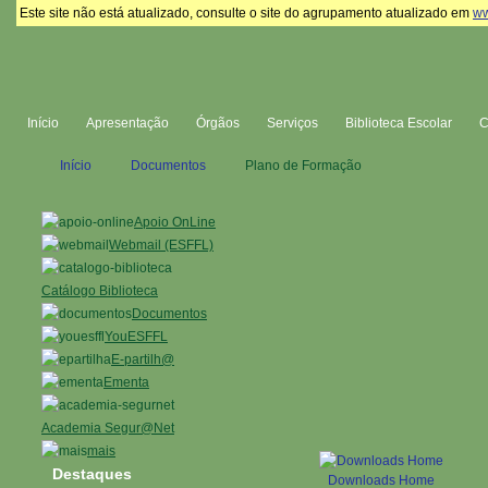
Este site não está atualizado, consulte o site do agrupamento atualizado em
ww
Início
Apresentação
Órgãos
Serviços
Biblioteca Escolar
Início
Documentos
Plano de Formação
Apoio OnLine
Webmail (ESFFL)
Catálogo Biblioteca
Documentos
YouESFFL
E-partilh@
Ementa
Academia Segur@Net
mais
Destaques
Downloads Home