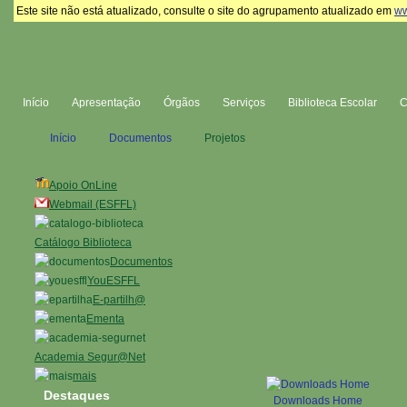
Este site não está atualizado, consulte o site do agrupamento atualizado em
ww
Início
Apresentação
Órgãos
Serviços
Biblioteca Escolar
Início
Documentos
Projetos
Apoio OnLine
Webmail (ESFFL)
Catálogo Biblioteca
Documentos
YouESFFL
E-partilh@
Ementa
Academia Segur@Net
mais
Destaques
Downloads Home