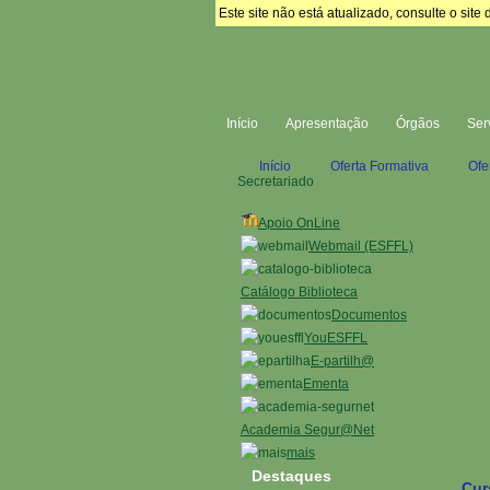
Este site não está atualizado, consulte o si
Início
Apresentação
Órgãos
Ser
Início
Oferta Formativa
Ofe
Secretariado
Apoio OnLine
Webmail (ESFFL)
Catálogo Biblioteca
Documentos
YouESFFL
E-partilh@
Ementa
Academia Segur@Net
mais
Destaques
Cur