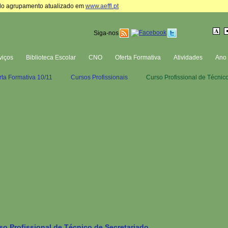
te do agrupamento atualizado em
www.aeffl.pt
Siga-nos
viços
Biblioteca Escolar
CNO
Oferta Formativa
Atividades
Ano 
rta Formativa 10/11
Cursos Profissionais
Curso Profissional de Técnic
so Profissional de Técnico de Secretariado