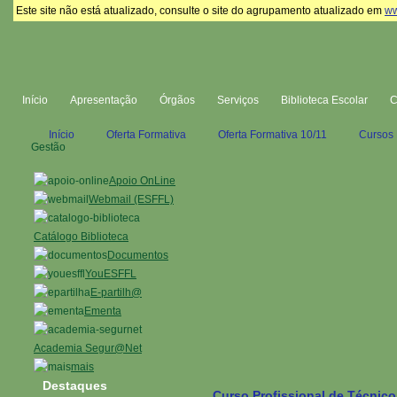
Este site não está atualizado, consulte o site do agrupamento atualizado em
ww
Início
Apresentação
Órgãos
Serviços
Biblioteca Escolar
Início
Oferta Formativa
Oferta Formativa 10/11
Cursos 
Gestão
Apoio OnLine
Webmail (ESFFL)
Catálogo Biblioteca
Documentos
YouESFFL
E-partilh@
Ementa
Academia Segur@Net
mais
Destaques
Curso Profissional de Técnic