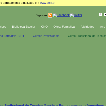
te do agrupamento atualizado em
www.aeffl.pt
Siga-nos
viços
Biblioteca Escolar
CNO
Oferta Formativa
Atividades
Ano 
rta Formativa 10/11
Cursos Profissionais
Curso Profissional de Técnic
so Profissional de Técnico Gestão e Equipamentos Informáticos