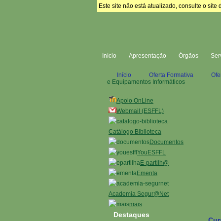
Este site não está atualizado, consulte o si
Início
Apresentação
Órgãos
Ser
Início
Oferta Formativa
Ofe
e Equipamentos Informáticos
Apoio OnLine
Webmail (ESFFL)
Catálogo Biblioteca
Documentos
YouESFFL
E-partilh@
Ementa
Academia Segur@Net
mais
Destaques
Cur