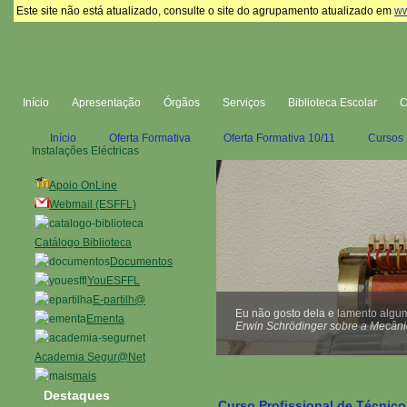
Este site não está atualizado, consulte o site do agrupamento atualizado em
ww
Início
Apresentação
Órgãos
Serviços
Biblioteca Escolar
Início
Oferta Formativa
Oferta Formativa 10/11
Cursos 
Instalações Eléctricas
Apoio OnLine
Webmail (ESFFL)
Catálogo Biblioteca
Documentos
YouESFFL
E-partilh@
Eu não gosto dela e lamento algum
Ementa
Erwin Schrödinger sobre a Mecâni
Academia Segur@Net
mais
Destaques
Curso Profissional de Técnico 