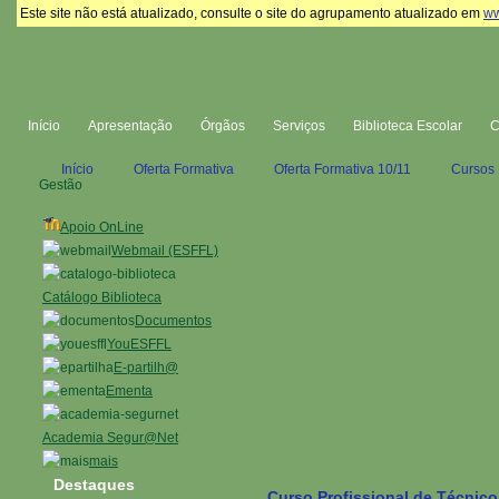
Este site não está atualizado, consulte o site do agrupamento atualizado em
ww
Início
Apresentação
Órgãos
Serviços
Biblioteca Escolar
Início
Oferta Formativa
Oferta Formativa 10/11
Cursos 
Gestão
Apoio OnLine
Webmail (ESFFL)
Catálogo Biblioteca
Documentos
YouESFFL
E-partilh@
Ementa
Academia Segur@Net
mais
Destaques
Curso Profissional de Técnic