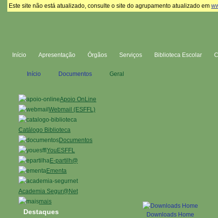
Este site não está atualizado, consulte o site do agrupamento atualizado em
ww
Início
Apresentação
Órgãos
Serviços
Biblioteca Escolar
Início
Documentos
Geral
Apoio OnLine
Webmail (ESFFL)
Catálogo Biblioteca
Documentos
YouESFFL
E-partilh@
Ementa
Academia Segur@Net
mais
Destaques
Downloads Home