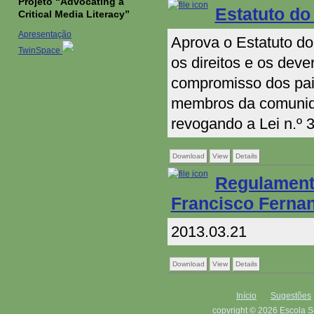
Projeto “Advocating a
Estatuto do 
Critical Media Literacy”
Apresentação
Aprova o Estatuto do
TwinSpace
os direitos e os dev
compromisso dos pai
membros da comunida
revogando a Lei n.º 
Download
View
Details
Regulament
Francisco Ferna
2013.03.21
Download
View
Details
Início
Sugestões
copyright © 2026 Escola S