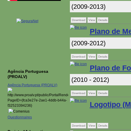
(2009-2013)
Download
View
Details
Plano de Me
(2009-2012)
Download
View
Details
Plano de F
Agência Portuguesa
(PROALV)
(2010 - 2012)
Agência Portuguesa (PROALV)
Download
View
Details
Logotipo (M
.
Questionnaires
Download
View
Details