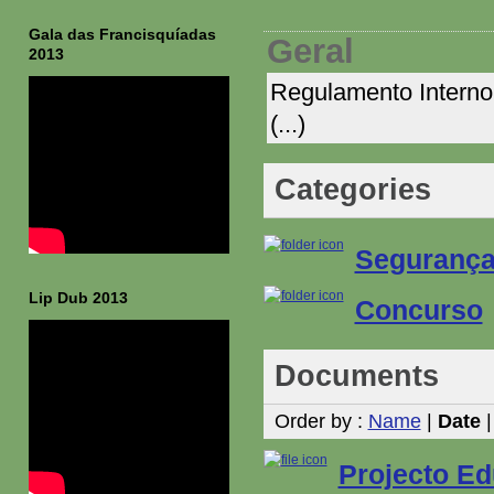
Gala das Francisquíadas
Geral
2013
Regulamento Interno,
(...)
Categories
Seguranç
Lip Dub 2013
Concurso
Documents
Order by :
Name
|
Date
Projecto Ed