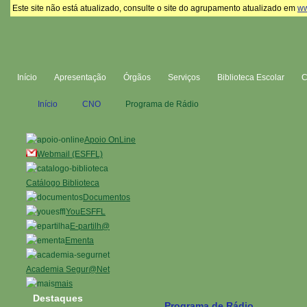
Este site não está atualizado, consulte o site do agrupamento atualizado em
ww
Início
Apresentação
Órgãos
Serviços
Biblioteca Escolar
Início
CNO
Programa de Rádio
Apoio OnLine
Webmail (ESFFL)
Catálogo Biblioteca
Documentos
YouESFFL
E-partilh@
Ementa
Academia Segur@Net
mais
Destaques
Programa de Rádio